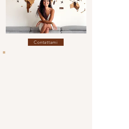
Contattami
Ho messo piede in:
Indonesia, India, Cambogia, Singapore,
Hong Kong, Filippine, Irlanda, Messico,
Peru, Belize, Argentina, Cile, Guatemala,
Panama, Canada, Maldive, Islanda,
Giordania, Thailandia, Vietnam, Oman,
Cuba, Tanzania, Stati Uniti, Turchia, Cina,
Israele, Palestina, Emirati Arabi, Egitto,
Francia, Marocco, Cipro, Germania, Spagna,
Regno Unito, Austria, Grecia, Paesi Bassi,