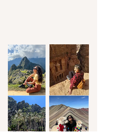
Portogallo, Croazia, Repubblica Ceca,
Danimarca, Ungheria, Italia, Vaticano,
Tunisia, Svizzera, Lichtenstein, Malta,
Monaco, Serbia, Svezia, Lituania, Estonia,
Lettonia.