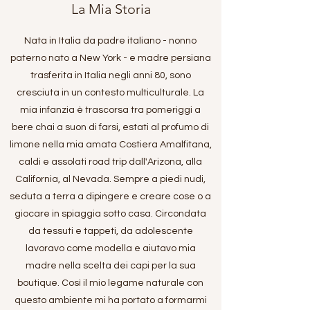
La Mia Storia
Nata in Italia da padre italiano - nonno
paterno nato a New York - e madre persiana
trasferita in Italia negli anni 80, sono
cresciuta in un contesto multiculturale. La
mia infanzia è trascorsa tra pomeriggi a
bere chai a suon di farsi, estati al profumo di
limone nella mia amata Costiera Amalfitana,
caldi e assolati road trip dall'Arizona, alla
California, al Nevada. Sempre a piedi nudi,
seduta a terra a dipingere e creare cose o a
giocare in spiaggia sotto casa. Circondata
da tessuti e tappeti, da adolescente
lavoravo come modella e aiutavo mia
madre nella scelta dei capi per la sua
boutique. Così il mio legame naturale con
questo ambiente mi ha portato a formarmi